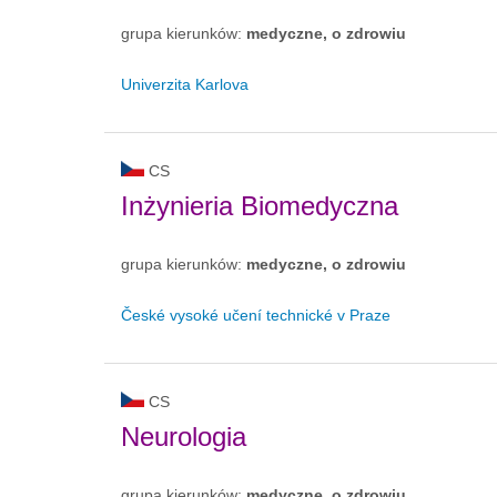
grupa kierunków:
medyczne, o zdrowiu
Univerzita Karlova
CS
Inżynieria Biomedyczna
grupa kierunków:
medyczne, o zdrowiu
České vysoké učení technické v Praze
CS
Neurologia
grupa kierunków:
medyczne, o zdrowiu