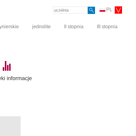
PL
ynierskie
jednolite
II stopnia
III stopnia
yki informacje