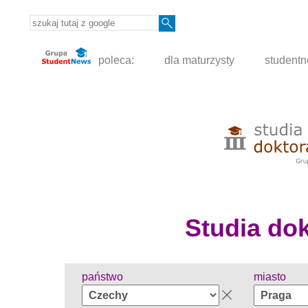
poleca:
dla maturzysty
student
Studia dokt
państwo
miasto