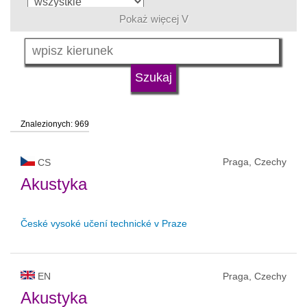
Pokaż więcej V
język
typ uczelni
Znalezionych: 969
status uczelni
Praga, Czechy
CS
Akustyka
České vysoké učení technické v Praze
EN
Praga, Czechy
Akustyka