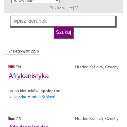
Pokaż więcej V
język
typ uczelni
Znalezionych: 2276
status uczelni
EN
Hradec Králové, Czechy
Afrykanistyka
grupa kierunków:
społeczne
Univerzita Hradec Králové
Hradec Králové, Czechy
CS