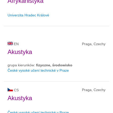
Afrykanistyka
Univerzita Hradec Králové
EN
Praga, Czechy
Akustyka
grupa kierunków:
fizyczne, środowisko
České vysoké učení technické v Praze
Praga, Czechy
CS
Akustyka
České vysoké učení technické v Praze