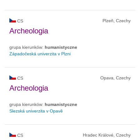
Plzeň, Czechy
CS
Archeologia
grupa kierunków:
humanistyczne
Západočeská univerzita v Plzni
Opava, Czechy
CS
Archeologia
grupa kierunków:
humanistyczne
Slezská univerzita v Opavě
Hradec Králové, Czechy
CS