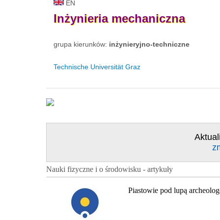
EN
Inżynieria
mechaniczna
grupa kierunków:
inżynieryjno-techniczne
Technische Universität Graz
Aktual
z
Nauki fizyczne i o środowisku - artykuły
Piastowie pod lupą archeolo