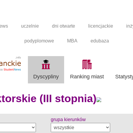
news
uczelnie
dni otwarte
licencjackie
inż
podyplomowe
MBA
edubaza
Dyscypliny
Ranking miast
Statyst
orskie (III stopnia)
grupa kierunków