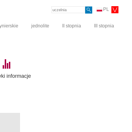
PL
ynierskie
jednolite
II stopnia
III stopnia
yki informacje