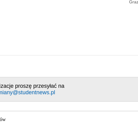
Graz
izacje proszę przesyłać na
miany@studentnews.pl
gów