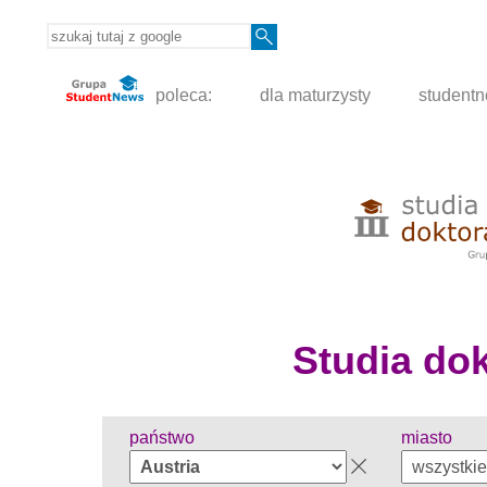
poleca:
dla maturzysty
student
Studia dokt
państwo
miasto