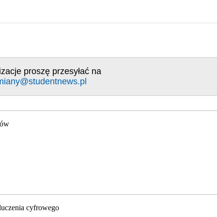
izacje proszę przesyłać na
miany@studentnews.pl
gów
luczenia cyfrowego