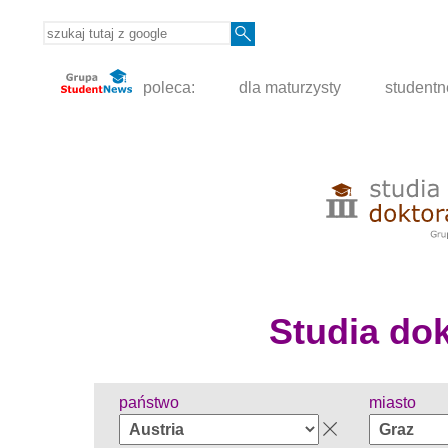
poleca:
dla maturzysty
student
Studia dokt
państwo
miasto