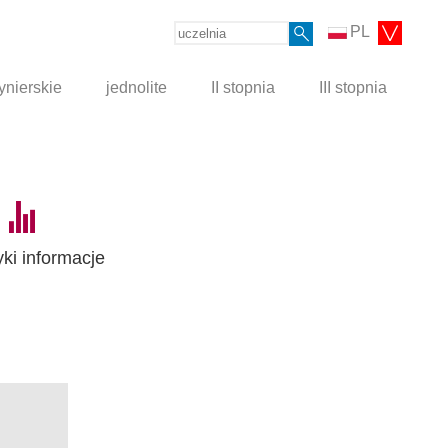
PL
ynierskie
jednolite
II stopnia
III stopnia
yki informacje