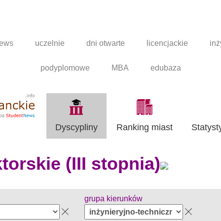
news
uczelnie
dni otwarte
licencjackie
inż
podyplomowe
MBA
edubaza
Dyscypliny
Ranking miast
Statyst
orskie (III stopnia)
grupa kierunków