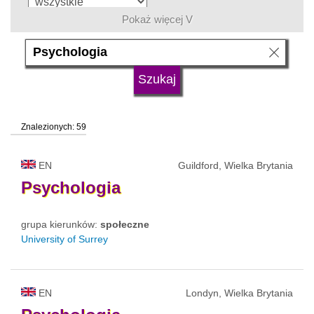
Pokaż więcej V
język
typ uczelni
Znalezionych: 59
status uczelni
EN
Guildford, Wielka Brytania
Psychologia
grupa kierunków:
społeczne
University of Surrey
EN
Londyn, Wielka Brytania