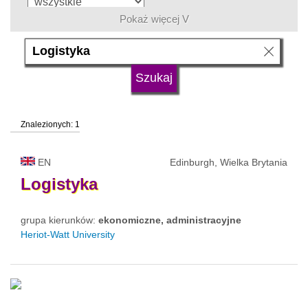
Pokaż więcej V
język
typ uczelni
Znalezionych: 1
status uczelni
EN
Edinburgh, Wielka Brytania
Logistyka
grupa kierunków:
ekonomiczne, administracyjne
Heriot-Watt University