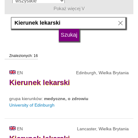
Pokaż więcej V
język
typ uczelni
Znalezionych: 16
status uczelni
EN
Edinburgh, Wielka Brytania
Kierunek
lekarski
grupa kierunków:
medyczne, o zdrowiu
University of Edinburgh
EN
Lancaster, Wielka Brytania