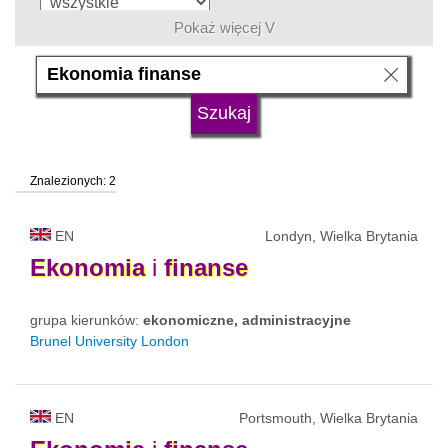
Pokaż więcej V
język
typ uczelni
Znalezionych: 2
status uczelni
EN
Londyn, Wielka Brytania
Ekonomia
i
finanse
grupa kierunków:
ekonomiczne, administracyjne
Brunel University London
EN
Portsmouth, Wielka Brytania