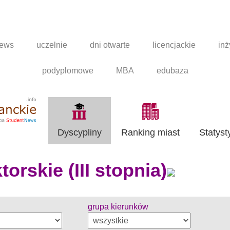
news
uczelnie
dni otwarte
licencjackie
inż
podyplomowe
MBA
edubaza
Dyscypliny
Ranking miast
Statyst
orskie (III stopnia)
grupa kierunków