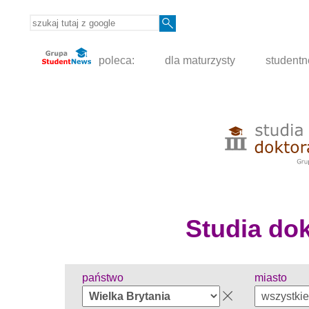
poleca:
dla maturzysty
student
Studia dokt
państwo
miasto