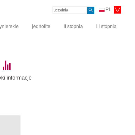
PL
ynierskie
jednolite
II stopnia
III stopnia
yki informacje