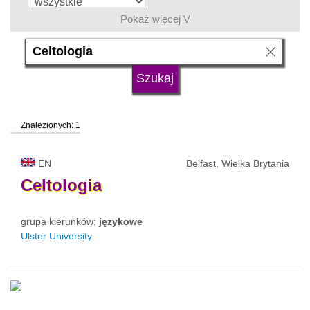
Pokaż więcej V
język
typ uczelni
Znalezionych: 1
status uczelni
EN
Belfast, Wielka Brytania
Celtologia
grupa kierunków:
językowe
Ulster University