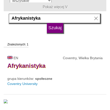
Pokaż więcej V
język
typ uczelni
Znalezionych: 1
status uczelni
EN
Coventry, Wielka Brytania
Afrykanistyka
grupa kierunków:
społeczne
Coventry University