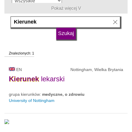
Pokaż więcej V
język
typ uczelni
Znalezionych: 1
status uczelni
EN
Nottingham, Wielka Brytania
Kierunek
lekarski
grupa kierunków:
medyczne, o zdrowiu
University of Nottingham