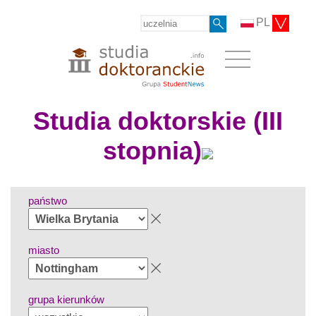
PL
Studia doktorskie (III
stopnia)
państwo
miasto
grupa kierunków