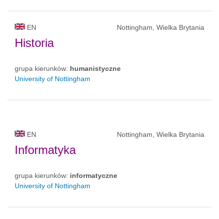
EN
Nottingham, Wielka Brytania
Historia
grupa kierunków:
humanistyczne
University of Nottingham
EN
Nottingham, Wielka Brytania
Informatyka
grupa kierunków:
informatyczne
University of Nottingham