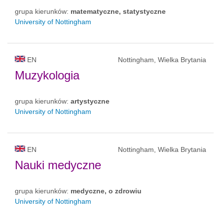
grupa kierunków:
matematyczne, statystyczne
University of Nottingham
EN
Nottingham, Wielka Brytania
Muzykologia
grupa kierunków:
artystyczne
University of Nottingham
EN
Nottingham, Wielka Brytania
Nauki medyczne
grupa kierunków:
medyczne, o zdrowiu
University of Nottingham