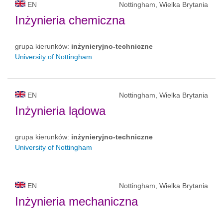
EN
Nottingham, Wielka Brytania
Inżynieria chemiczna
grupa kierunków:
inżynieryjno-techniczne
University of Nottingham
EN
Nottingham, Wielka Brytania
Inżynieria lądowa
grupa kierunków:
inżynieryjno-techniczne
University of Nottingham
EN
Nottingham, Wielka Brytania
Inżynieria mechaniczna