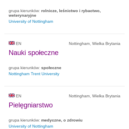
grupa kierunków:
rolnicze, leśnictwo i rybactwo,
weterynaryjne
University of Nottingham
EN
Nottingham, Wielka Brytania
Nauki społeczne
grupa kierunków:
społeczne
Nottingham Trent University
EN
Nottingham, Wielka Brytania
Pielęgniarstwo
grupa kierunków:
medyczne, o zdrowiu
University of Nottingham