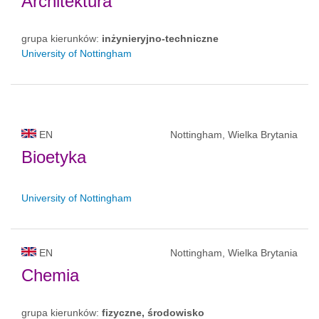
Architektura
grupa kierunków:
inżynieryjno-techniczne
University of Nottingham
EN
Nottingham, Wielka Brytania
Bioetyka
University of Nottingham
EN
Nottingham, Wielka Brytania
Chemia
grupa kierunków:
fizyczne, środowisko