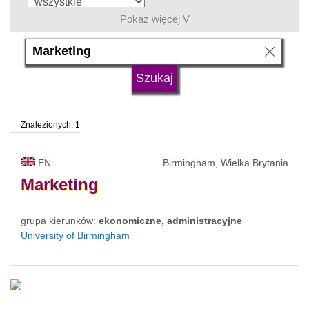
Pokaż więcej V
język
typ uczelni
Znalezionych: 1
status uczelni
EN
Birmingham, Wielka Brytania
Marketing
grupa kierunków:
ekonomiczne, administracyjne
University of Birmingham