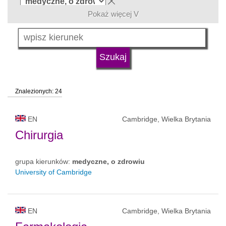
Pokaż więcej V
język
typ uczelni
Znalezionych: 24
status uczelni
EN
Cambridge, Wielka Brytania
Chirurgia
grupa kierunków:
medyczne, o zdrowiu
University of Cambridge
EN
Cambridge, Wielka Brytania