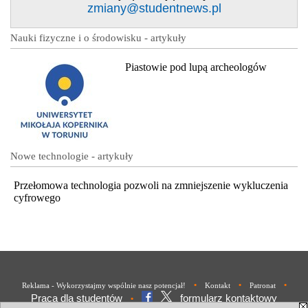
zmiany@studentnews.pl
Nauki fizyczne i o środowisku - artykuły
Piastowie pod lupą archeologów
Nowe technologie - artykuły
Przełomowa technologia pozwoli na zmniejszenie wykluczenia
cyfrowego
•
•
•
Reklama - Wykorzystajmy wspólnie nasz potencjał!
Kontakt
Patronat
Praca dla studentów
formularz kontaktowy
•