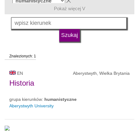
Pokaż więcej V
język
typ uczelni
Znalezionych: 1
status uczelni
EN
Aberystwyth, Wielka Brytania
Historia
grupa kierunków:
humanistyczne
Aberystwyth University