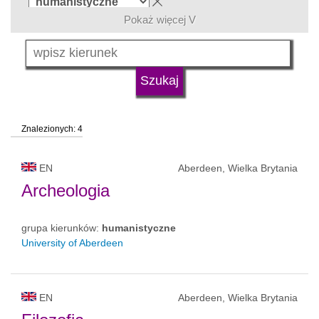
Pokaż więcej V
język
typ uczelni
Znalezionych: 4
status uczelni
EN
Aberdeen, Wielka Brytania
Archeologia
grupa kierunków:
humanistyczne
University of Aberdeen
EN
Aberdeen, Wielka Brytania