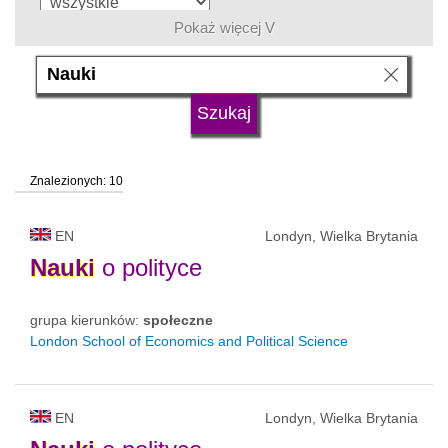
Pokaż więcej V
język
typ uczelni
Znalezionych: 10
status uczelni
EN
Londyn, Wielka Brytania
Nauki
o polityce
grupa kierunków:
społeczne
London School of Economics and Political Science
EN
Londyn, Wielka Brytania