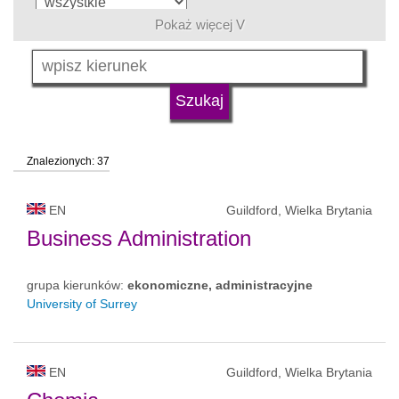
Pokaż więcej V
język
typ uczelni
Znalezionych: 37
status uczelni
EN
Guildford, Wielka Brytania
Business Administration
grupa kierunków:
ekonomiczne, administracyjne
University of Surrey
EN
Guildford, Wielka Brytania