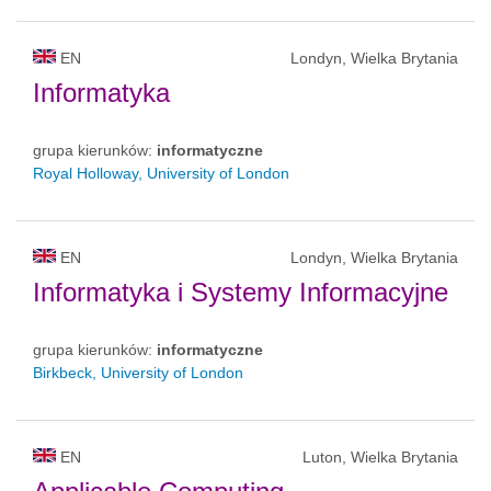
EN
Londyn, Wielka Brytania
Informatyka
grupa kierunków:
informatyczne
Royal Holloway, University of London
EN
Londyn, Wielka Brytania
Informatyka i Systemy Informacyjne
grupa kierunków:
informatyczne
Birkbeck, University of London
EN
Luton, Wielka Brytania