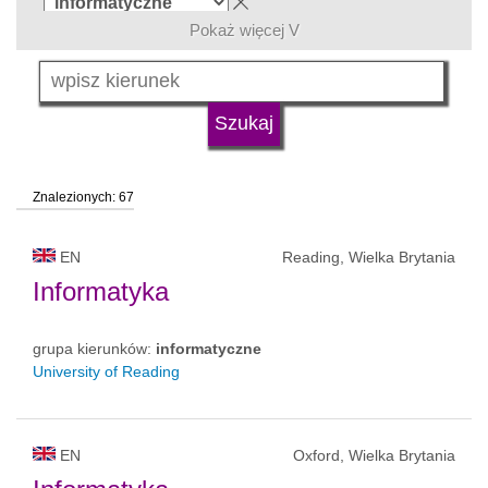
Pokaż więcej V
język
typ uczelni
Znalezionych: 67
status uczelni
EN
Reading, Wielka Brytania
Informatyka
grupa kierunków:
informatyczne
University of Reading
EN
Oxford, Wielka Brytania