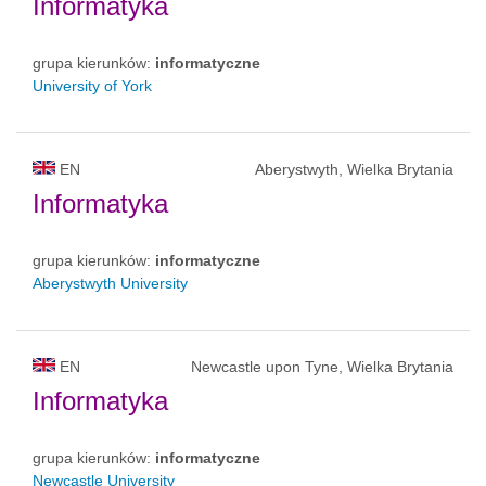
Informatyka
grupa kierunków:
informatyczne
University of York
EN
Aberystwyth, Wielka Brytania
Informatyka
grupa kierunków:
informatyczne
Aberystwyth University
EN
Newcastle upon Tyne, Wielka Brytania
Informatyka
grupa kierunków:
informatyczne
Newcastle University