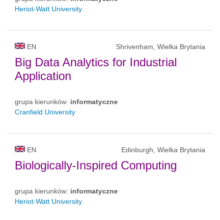
Heriot-Watt University
EN
Shrivenham, Wielka Brytania
Big Data Analytics for Industrial
Application
grupa kierunków:
informatyczne
Cranfield University
EN
Edinburgh, Wielka Brytania
Biologically-Inspired Computing
grupa kierunków:
informatyczne
Heriot-Watt University