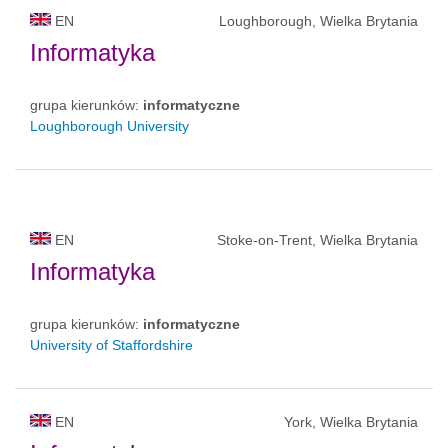
EN
Loughborough, Wielka Brytania
Informatyka
grupa kierunków:
informatyczne
Loughborough University
EN
Stoke-on-Trent, Wielka Brytania
Informatyka
grupa kierunków:
informatyczne
University of Staffordshire
EN
York, Wielka Brytania