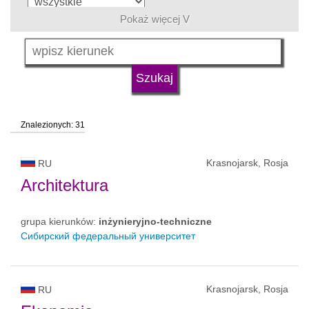
Pokaż więcej V
język
typ uczelni
Znalezionych: 31
status uczelni
Krasnojarsk, Rosja
RU
Architektura
grupa kierunków:
inżynieryjno-techniczne
Сибирский федеральный университет
Krasnojarsk, Rosja
RU