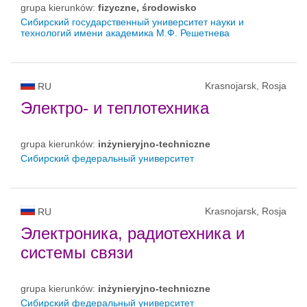
grupa kierunków:
fizyczne, środowisko
Сибирский государственный университет науки и
технологий имени академика М.Ф. Решетнева
Krasnojarsk, Rosja
RU
Электро- и теплотехника
grupa kierunków:
inżynieryjno-techniczne
Сибирский федеральный университет
Krasnojarsk, Rosja
RU
Электроника, радиотехника и
системы связи
grupa kierunków:
inżynieryjno-techniczne
Сибирский федеральный университет