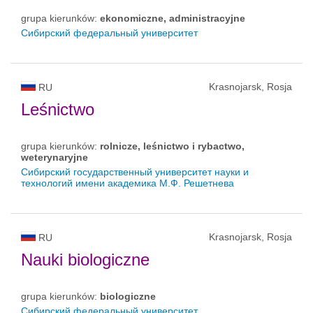
grupa kierunków:
ekonomiczne, administracyjne
Сибирский федеральный университет
Krasnojarsk, Rosja
RU
Leśnictwo
grupa kierunków:
rolnicze, leśnictwo i rybactwo,
weterynaryjne
Сибирский государственный университет науки и
технологий имени академика М.Ф. Решетнева
Krasnojarsk, Rosja
RU
Nauki biologiczne
grupa kierunków:
biologiczne
Сибирский федеральный университет