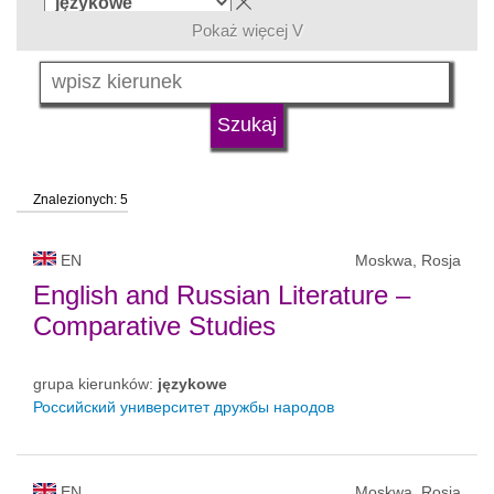
Pokaż więcej V
język
typ uczelni
Znalezionych: 5
status uczelni
EN
Moskwa, Rosja
English and Russian Literature –
Comparative Studies
grupa kierunków:
językowe
Российский университет дружбы народов
EN
Moskwa, Rosja