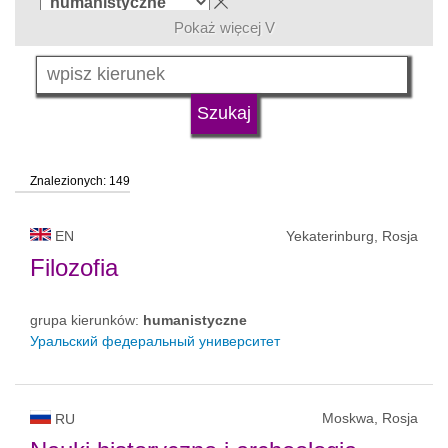
Pokaż więcej V
język
typ uczelni
Znalezionych: 149
status uczelni
EN
Yekaterinburg, Rosja
Filozofia
grupa kierunków:
humanistyczne
Уральский федеральный университет
Moskwa, Rosja
RU