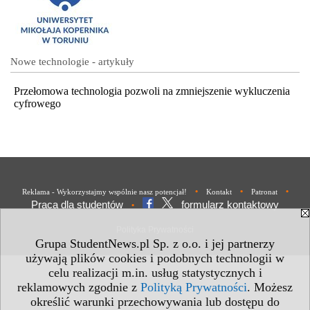
Nowe technologie - artykuły
Przełomowa technologia pozwoli na zmniejszenie wykluczenia
cyfrowego
•
•
•
Reklama - Wykorzystajmy wspólnie nasz potencjał!
Kontakt
Patronat
Praca dla studentów
formularz kontaktowy
•
Polityka Prywatności
Grupa StudentNews.pl Sp. z o.o. i jej partnerzy
używają plików cookies i podobnych technologii w
celu realizacji m.in. usług statystycznych i
reklamowych zgodnie z
Polityką Prywatności
. Możesz
określić warunki przechowywania lub dostępu do