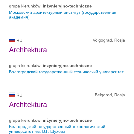
grupa kierunków:
inżynieryjno-techniczne
Московский архитектурный институт (государственная
академия)
Volgograd, Rosja
RU
Architektura
grupa kierunków:
inżynieryjno-techniczne
Волгоградский государственный технический университет
Belgorod, Rosja
RU
Architektura
grupa kierunków:
inżynieryjno-techniczne
Белгородский государственный технологический
университет им. В.Г. Шухова