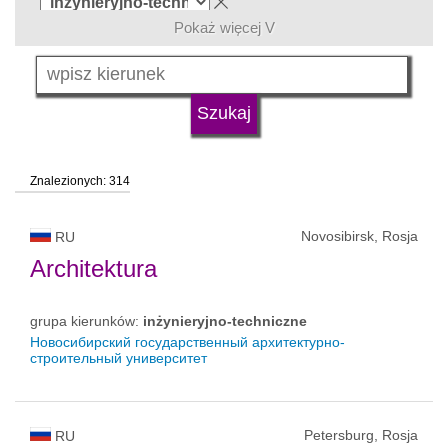
Pokaż więcej V
język
typ uczelni
Znalezionych: 314
status uczelni
Novosibirsk, Rosja
RU
Architektura
grupa kierunków:
inżynieryjno-techniczne
Новосибирский государственный архитектурно-
строительный университет
Petersburg, Rosja
RU