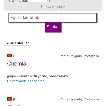
Pokaż więcej V
język
typ uczelni
Znalezionych: 57
status uczelni
Ponta Delgada, Portugalia
PT
Chemia
grupa kierunków:
fizyczne, środowisko
Universidade dos Açores
Ponta Delgada, Portugalia
PT