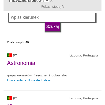
Pokaż więcej V
język
typ uczelni
Znalezionych: 40
status uczelni
Lizbona, Portugalia
PT
Astronomia
grupa kierunków:
fizyczne, środowisko
Universidade Nova de Lisboa
Lizbona, Portugalia
PT