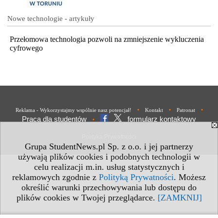
Nowe technologie - artykuły
Przełomowa technologia pozwoli na zmniejszenie wykluczenia
cyfrowego
•
•
•
Reklama - Wykorzystajmy wspólnie nasz potencjał!
Kontakt
Patronat
Praca dla studentów
formularz kontaktowy
•
Polityka Prywatności
Grupa StudentNews.pl Sp. z o.o. i jej partnerzy
używają plików cookies i podobnych technologii w
celu realizacji m.in. usług statystycznych i
reklamowych zgodnie z
Polityką Prywatności
. Możesz
określić warunki przechowywania lub dostępu do
plików cookies w Twojej przeglądarce.
[ZAMKNIJ]