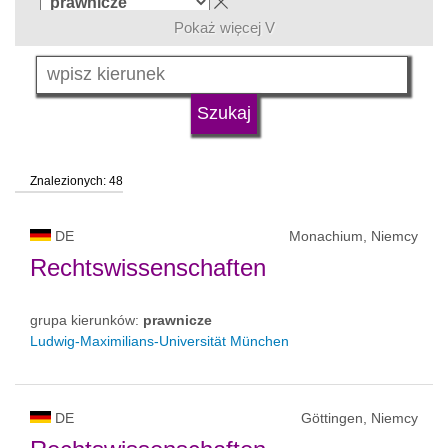
Pokaż więcej V
język
typ uczelni
Znalezionych: 48
status uczelni
DE
Monachium, Niemcy
Rechtswissenschaften
grupa kierunków:
prawnicze
Ludwig-Maximilians-Universität München
DE
Göttingen, Niemcy