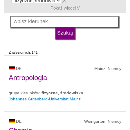
Pokaż więcej V
język
typ uczelni
Znalezionych: 141
status uczelni
DE
Mainz, Niemcy
Antropologia
grupa kierunków:
fizyczne, środowisko
Johannes Gutenberg-Universität Mainz
DE
Weingarten, Niemcy