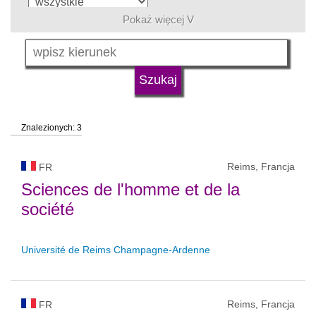
Pokaż więcej V
język
typ uczelni
Znalezionych: 3
status uczelni
Reims, Francja
FR
Sciences de l'homme et de la
société
Université de Reims Champagne-Ardenne
Reims, Francja
FR