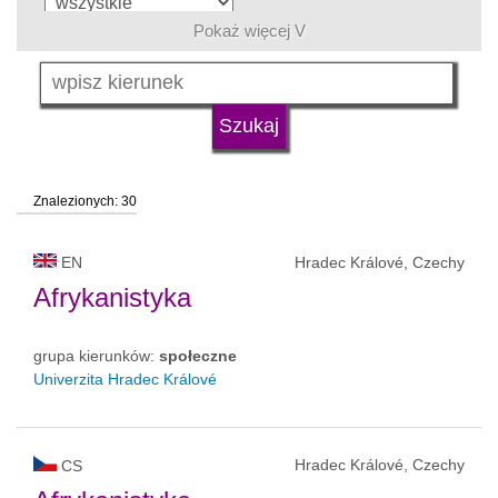
Pokaż więcej V
język
typ uczelni
Znalezionych: 30
status uczelni
EN
Hradec Králové, Czechy
Afrykanistyka
grupa kierunków:
społeczne
Univerzita Hradec Králové
Hradec Králové, Czechy
CS