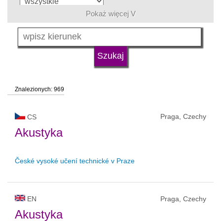
Pokaż więcej V
język
typ uczelni
Znalezionych: 969
status uczelni
Praga, Czechy
CS
Akustyka
České vysoké učení technické v Praze
EN
Praga, Czechy
Akustyka