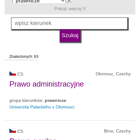
Pokaż więcej V
język
typ uczelni
Znalezionych: 63
status uczelni
Olomouc, Czechy
CS
Prawo administracyjne
grupa kierunków:
prawnicze
Univerzita Palackého v Olomouci
Brno, Czechy
CS