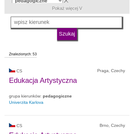
Pokaż więcej V
język
typ uczelni
Znalezionych: 53
status uczelni
Praga, Czechy
CS
Edukacja Artystyczna
grupa kierunków:
pedagogiczne
Univerzita Karlova
Brno, Czechy
CS