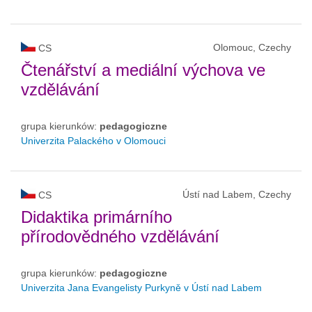
Olomouc, Czechy
CS
Čtenářství a mediální výchova ve
vzdělávání
grupa kierunków:
pedagogiczne
Univerzita Palackého v Olomouci
Ústí nad Labem, Czechy
CS
Didaktika primárního
přírodovědného vzdělávání
grupa kierunków:
pedagogiczne
Univerzita Jana Evangelisty Purkyně v Ústí nad Labem