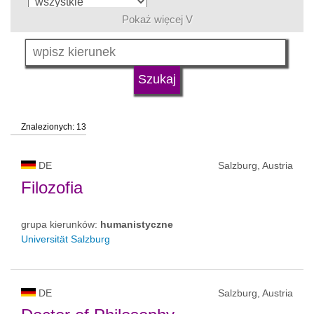
Pokaż więcej V
język
typ uczelni
Znalezionych: 13
status uczelni
DE
Salzburg, Austria
Filozofia
grupa kierunków:
humanistyczne
Universität Salzburg
DE
Salzburg, Austria