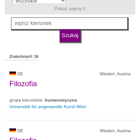
Pokaż więcej V
język
typ uczelni
Znalezionych: 38
status uczelni
DE
Wiedeń, Austria
Filozofia
grupa kierunków:
humanistyczne
Universität für angewandte Kunst Wien
DE
Wiedeń, Austria