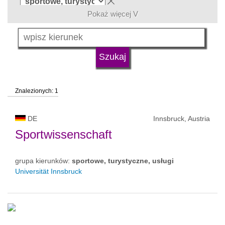
Pokaż więcej V
język
typ uczelni
Znalezionych: 1
status uczelni
DE
Innsbruck, Austria
Sportwissenschaft
grupa kierunków:
sportowe, turystyczne, usługi
Universität Innsbruck