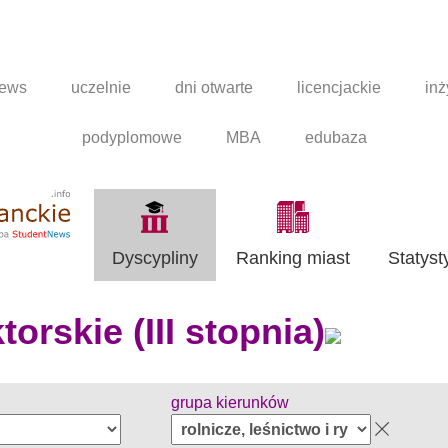
news
uczelnie
dni otwarte
licencjackie
inż
podyplomowe
MBA
edubaza
Dyscypliny
Ranking miast
Statyst
orskie (III stopnia)
grupa kierunków