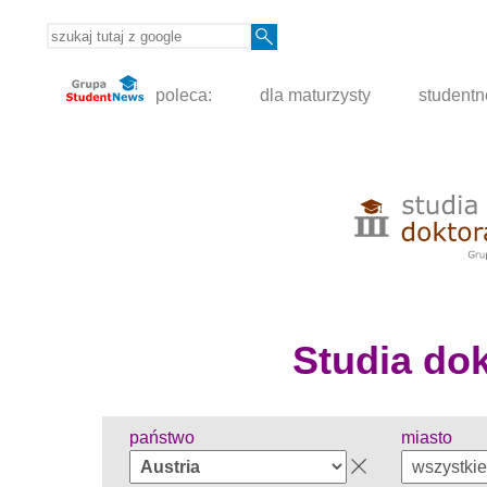
poleca:
dla maturzysty
student
Studia dokt
państwo
miasto