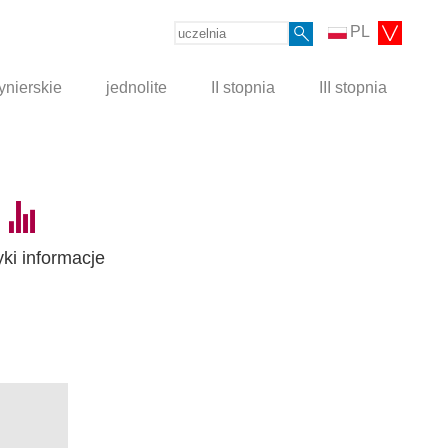
PL
ynierskie
jednolite
II stopnia
III stopnia
yki informacje