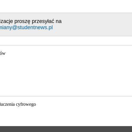
izacje proszę przesyłać na
miany@studentnews.pl
gów
luczenia cyfrowego