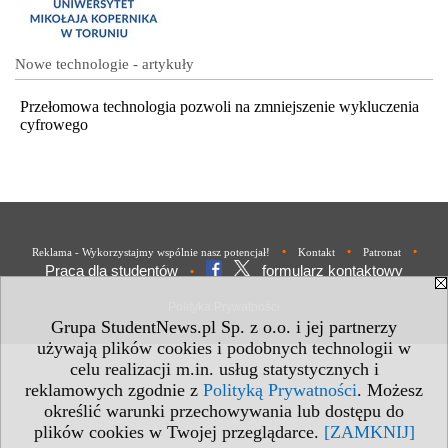
Nowe technologie - artykuły
Przełomowa technologia pozwoli na zmniejszenie wykluczenia
cyfrowego
•
•
•
Reklama - Wykorzystajmy wspólnie nasz potencjał!
Kontakt
Patronat
Praca dla studentów
formularz kontaktowy
•
Polityka Prywatności
Grupa StudentNews.pl Sp. z o.o. i jej partnerzy
używają plików cookies i podobnych technologii w
celu realizacji m.in. usług statystycznych i
reklamowych zgodnie z
Polityką Prywatności
. Możesz
określić warunki przechowywania lub dostępu do
plików cookies w Twojej przeglądarce.
[ZAMKNIJ]