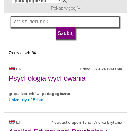
Pokaż więcej V
język
typ uczelni
Znalezionych: 86
status uczelni
EN
Bristol, Wielka Brytania
Psychologia wychowania
grupa kierunków:
pedagogiczne
University of Bristol
EN
Newcastle upon Tyne, Wielka Brytania