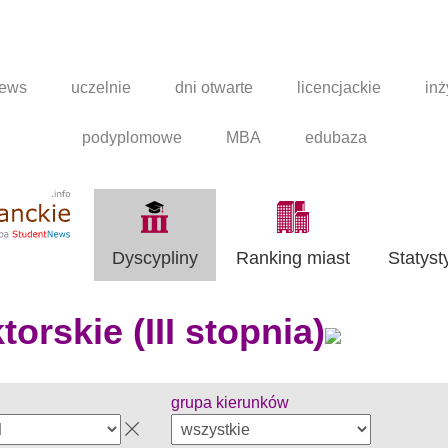
news
uczelnie
dni otwarte
licencjackie
inż
podyplomowe
MBA
edubaza
Dyscypliny
Ranking miast
Statyst
orskie (III stopnia)
grupa kierunków