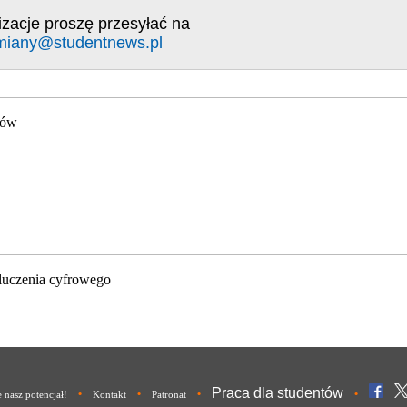
izacje proszę przesyłać na
miany@studentnews.pl
gów
luczenia cyfrowego
Praca dla studentów
•
•
•
•
nasz potencjał!
Kontakt
Patronat