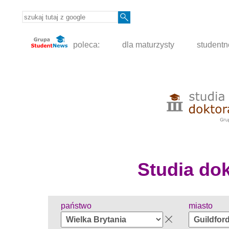
poleca:
dla maturzysty
student
Studia dokt
państwo
miasto