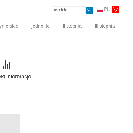
PL
ynierskie
jednolite
II stopnia
III stopnia
yki informacje