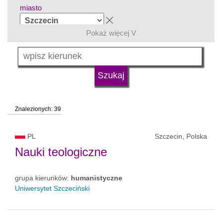
miasto
Pokaż więcej V
grupa kierunków
język
Znalezionych: 39
typ uczelni
PL
Szczecin, Polska
status uczelni
Nauki teologiczne
grupa kierunków:
humanistyczne
Uniwersytet Szczeciński