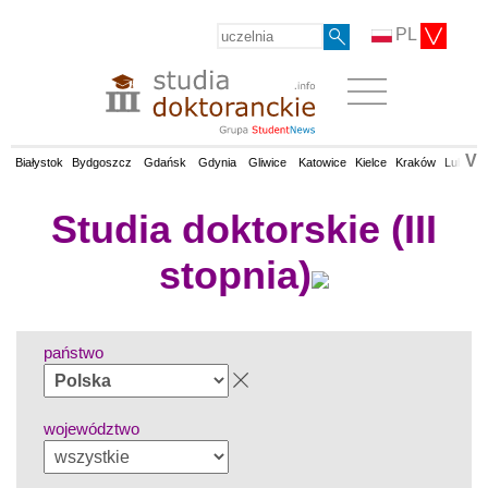
PL
V
Białystok
Bydgoszcz
Gdańsk
Gdynia
Gliwice
Katowice
Kielce
Kraków
Lublin
Studia doktorskie (III
stopnia)
państwo
województwo