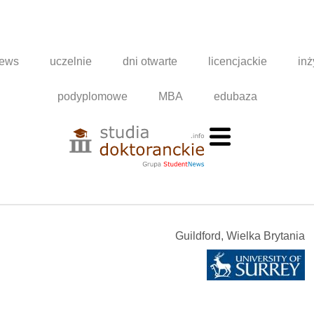
news
uczelnie
dni otwarte
licencjackie
inż
podyplomowe
MBA
edubaza
Guildford, Wielka Brytania