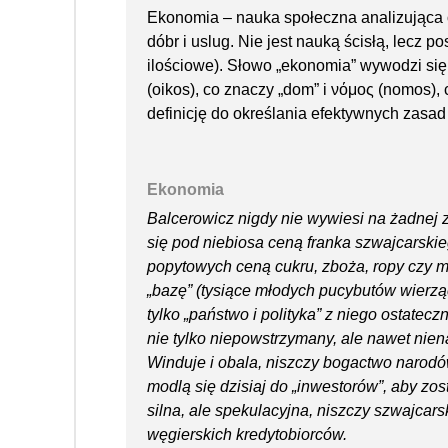
Ekonomia – nauka społeczna analizująca o
dóbr i uslug. Nie jest nauką ścisłą, lecz
ilościowe). Słowo „ekonomia” wywodzi się 
(oikos), co znaczy „dom” i νόμος (nomos), c
definicję do określania efektywnych zas
Ekonomia
Balcerowicz nigdy nie wywiesi na żadnej z
się pod niebiosa ceną franka szwajcarski
popytowych ceną cukru, zboża, ropy czy mi
„bazę” (tysiące młodych pucybutów wierząc
tylko „państwo i polityka” z niego ostatec
nie tylko niepowstrzymany, ale nawet nie
Winduje i obala, niszczy bogactwo narodów
modlą się dzisiaj do „inwestorów”, aby zos
silna, ale spekulacyjna, niszczy szwajcars
węgierskich kredytobiorców.