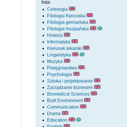
lista:
Celtologia
Filologia francuska
Filologia germańska
Filologia hiszpańska
Historia
Informatyka
Kierunek lekarski
Lingwistyka
Muzyka
Pielęgniarstwo
Psychologia
Sztuka i projektowanie
Zarządzanie biznesem
Biomedical Sciences
Built Environment
Communication
Drama
Education
English