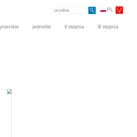
PL
ynierskie
jednolite
II stopnia
III stopnia