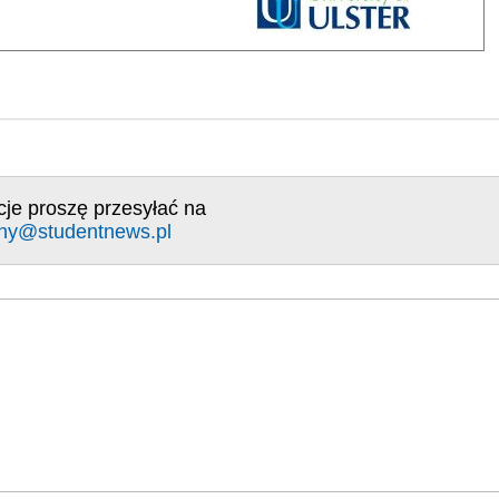
cje proszę przesyłać na
ny@studentnews.pl