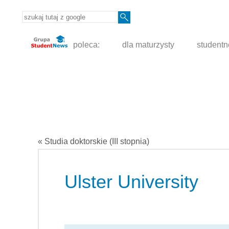
poleca:
dla maturzysty
student
« Studia doktorskie (III stopnia)
Ulster University