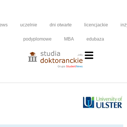
news
uczelnie
dni otwarte
licencjackie
inż
podyplomowe
MBA
edubaza