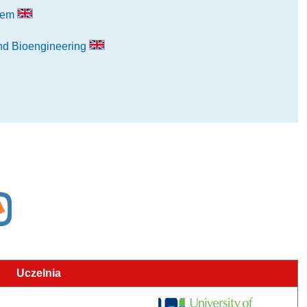
stem
nd Bioengineering
Uczelnia