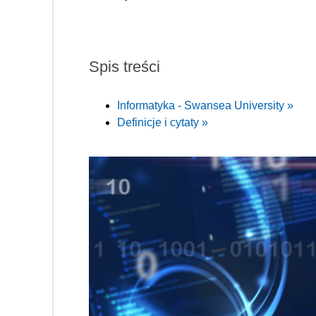
Spis treści
Informatyka - Swansea University »
Definicje i cytaty »