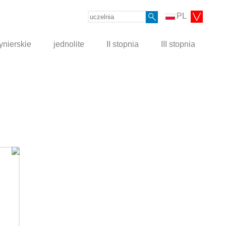
PL
ynierskie
jednolite
II stopnia
III stopnia