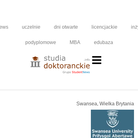
news
uczelnie
dni otwarte
licencjackie
inż
podyplomowe
MBA
edubaza
Swansea, Wielka Brytania