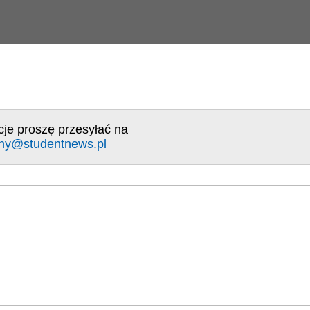
cje proszę przesyłać na
ny@studentnews.pl