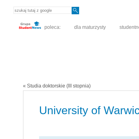
poleca:
dla maturzysty
student
« Studia doktorskie (III stopnia)
University of Warwi