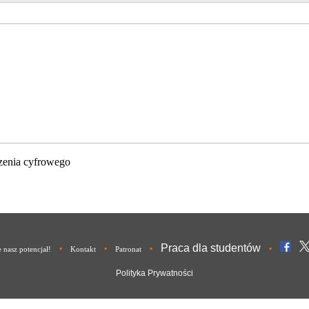
zenia cyfrowego
Praca dla studentów
•
•
•
•
nasz potencjał!
Kontakt
Patronat
Polityka Prywatności