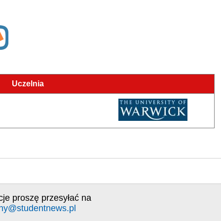
Uczelnia
cje proszę przesyłać na
ny@studentnews.pl