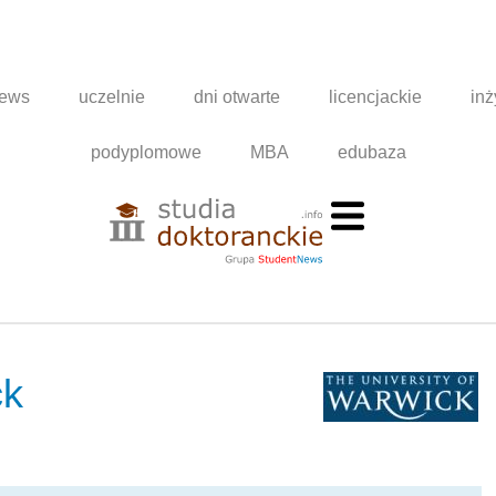
news
uczelnie
dni otwarte
licencjackie
inż
podyplomowe
MBA
edubaza
ck