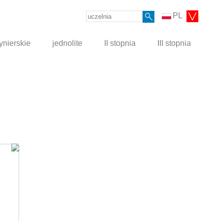
PL
ynierskie
jednolite
II stopnia
III stopnia