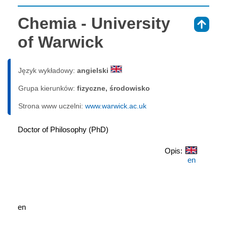
Chemia - University
⇑
of Warwick
Język wykładowy:
angielski
Grupa kierunków:
fizyczne, środowisko
Strona www uczelni:
www.warwick.ac.uk
Doctor of Philosophy (PhD)
Opis:
en
en