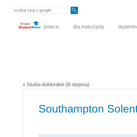
poleca:
dla maturzysty
student
« Studia doktorskie (III stopnia)
Southampton Solent