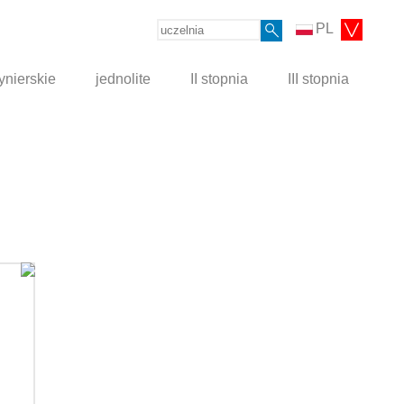
PL
ynierskie
jednolite
II stopnia
III stopnia