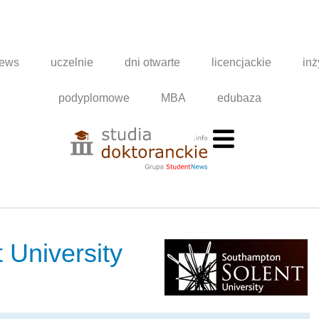
news
uczelnie
dni otwarte
licencjackie
inż
podyplomowe
MBA
edubaza
 University