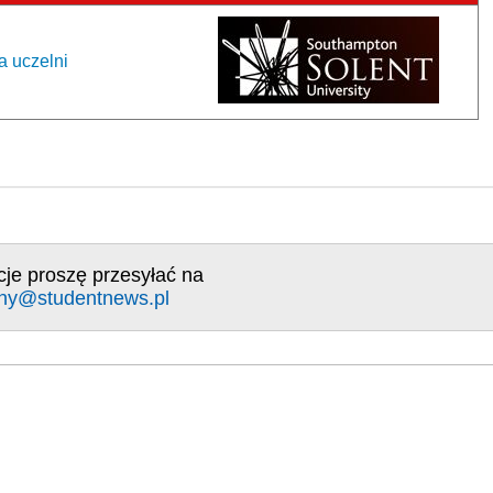
a uczelni
cje proszę przesyłać na
ny@studentnews.pl