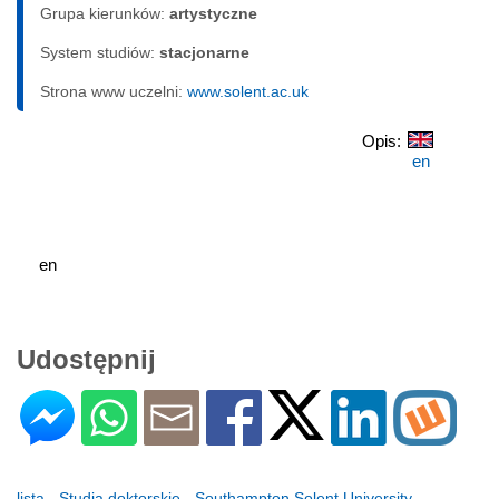
Grupa kierunków:
artystyczne
System studiów:
sta­cjo­nar­ne
Strona www uczelni:
www.solent.ac.uk
Opis:
en
en
Udostępnij
lista - Studia doktorskie - Southampton Solent University