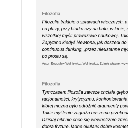
Filozofia
Filozofia traktuje o sprawach wiecznych, a 
na plaży, przy biurku czy na balu, w kinie, n
wszelkiej myśli prawdziwie naukowej. Taka 
Zapytano kiedyś Newtona, jak doszedł do 
continuous thinking, „przez nieustanne my
po prostu są.
Autor: Bogusław Wolniewicz, Wolniewicz. Zdanie własne, w
Filozofia
Tymczasem filozofia zawsze chciała głębo
racjonalności, krytycyzmu, konfrontowani
której można było odróżnić argumenty po
Takie myślenie zagraża naszemu przekonani
Dzisiaj nikt nie chce się wewnętrznie zmie
dobrą fryzurę, ładne okulary, dobre kosmet