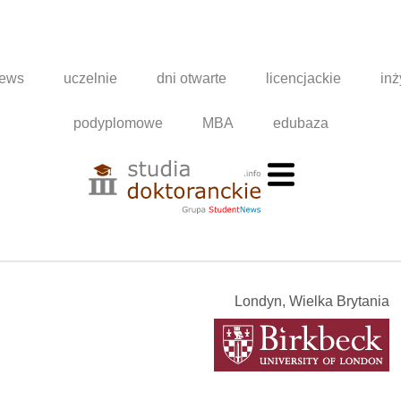
news
uczelnie
dni otwarte
licencjackie
inż
podyplomowe
MBA
edubaza
Londyn, Wielka Brytania