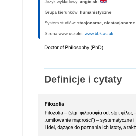
Język wykładowy:
angielski
Grupa kierunków:
humanistyczne
System studiów:
sta­cjo­nar­ne, nie­sta­cjo­nar­ne
Strona www uczelni:
www.bbk.ac.uk
Doctor of Philosophy (PhD)
Definicje i cytaty
Filozofia
Filozofia – (stgr. φιλοσοφία od: stgr. φίλος
„umiłowanie mądrości”) – systematyczne 
i idei, dążące do poznania ich istoty, a t