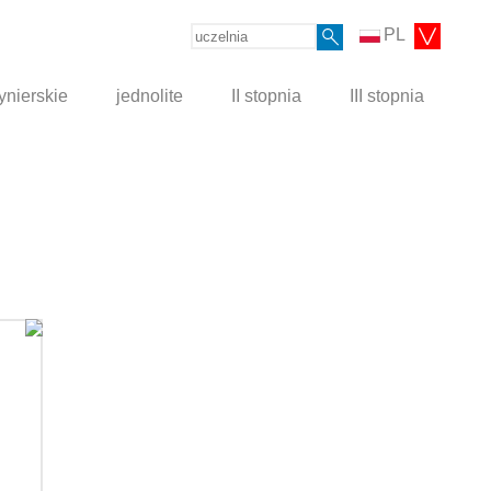
PL
ynierskie
jednolite
II stopnia
III stopnia