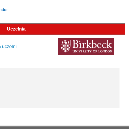
ondon
Uczelnia
a uczelni