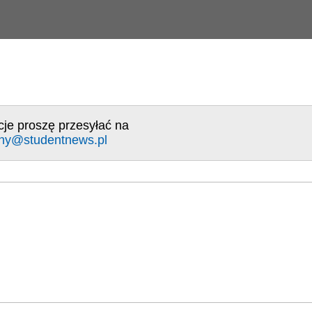
cje proszę przesyłać na
ny@studentnews.pl