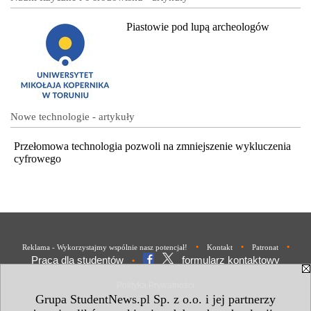
Piastowie pod lupą archeologów
Nowe technologie - artykuły
Przełomowa technologia pozwoli na zmniejszenie wykluczenia
cyfrowego
•
•
•
Reklama - Wykorzystajmy wspólnie nasz potencjał!
Kontakt
Patronat
Praca dla studentów
formularz kontaktowy
•
Polityka Prywatności
Grupa StudentNews.pl Sp. z o.o. i jej partnerzy